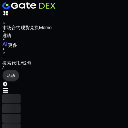
市场
合约
现货
兑换
Meme
邀请
更多
搜索代币/钱包
/
活动