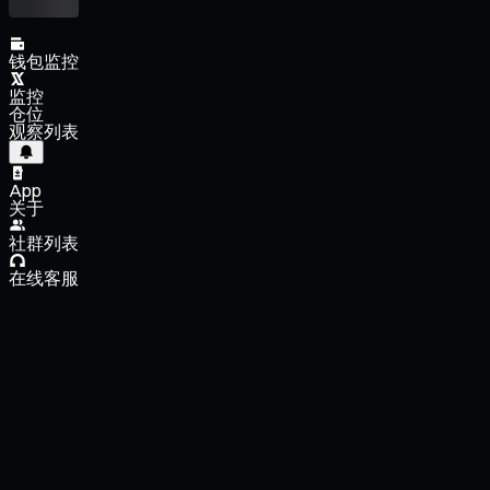
钱包监控
监控
仓位
观察列表
App
关于
社群列表
在线客服