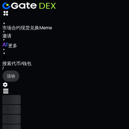
市场
合约
现货
兑换
Meme
邀请
更多
搜索代币/钱包
/
活动