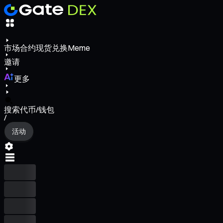
市场
合约
现货
兑换
Meme
邀请
更多
搜索代币/钱包
/
活动