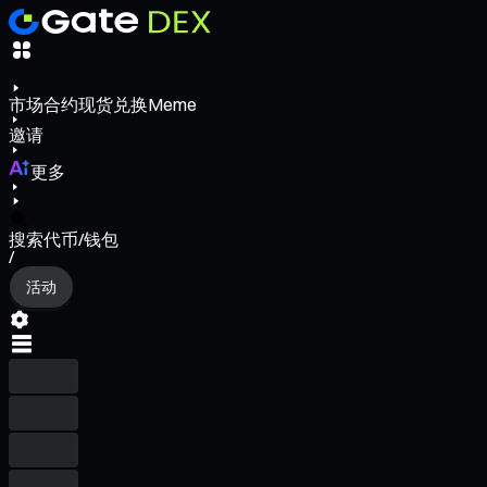
市场
合约
现货
兑换
Meme
邀请
更多
搜索代币/钱包
/
活动