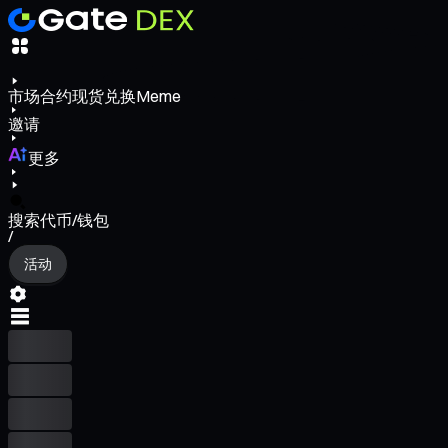
市场
合约
现货
兑换
Meme
邀请
更多
搜索代币/钱包
/
活动