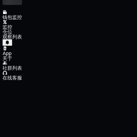
钱包监控
监控
仓位
观察列表
App
关于
社群列表
在线客服