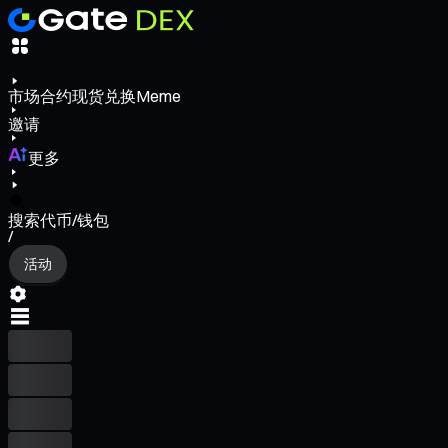
市场
合约
现货
兑换
Meme
邀请
更多
搜索代币/钱包
/
活动