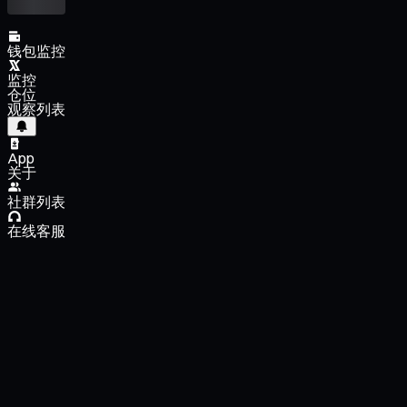
钱包监控
监控
仓位
观察列表
App
关于
社群列表
在线客服