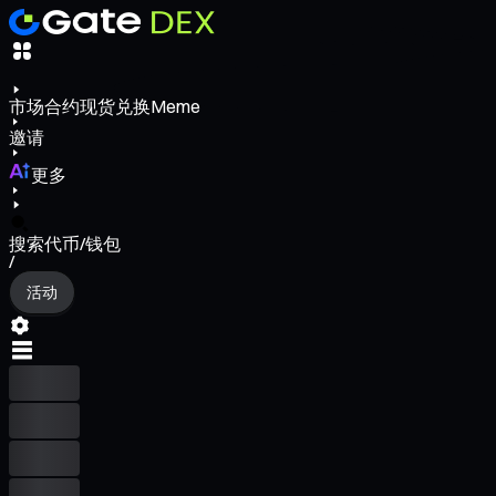
市场
合约
现货
兑换
Meme
邀请
更多
搜索代币/钱包
/
活动