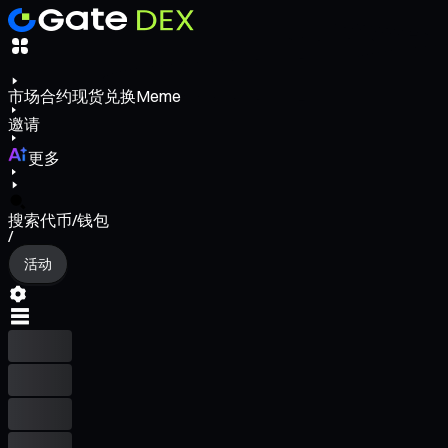
市场
合约
现货
兑换
Meme
邀请
更多
搜索代币/钱包
/
活动