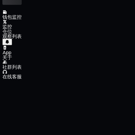
钱包监控
监控
仓位
观察列表
App
关于
社群列表
在线客服