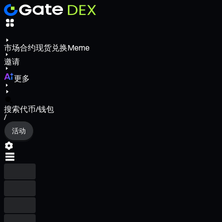
市场
合约
现货
兑换
Meme
邀请
更多
搜索代币/钱包
/
活动