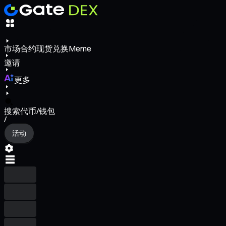
市场
合约
现货
兑换
Meme
邀请
更多
搜索代币/钱包
/
活动