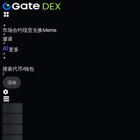
市场
合约
现货
兑换
Meme
邀请
更多
搜索代币/钱包
/
活动