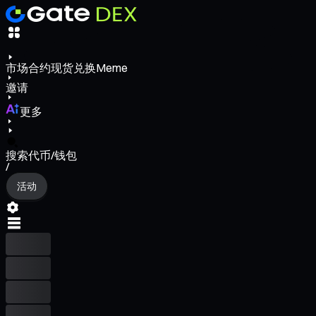
市场
合约
现货
兑换
Meme
邀请
更多
搜索代币/钱包
/
活动