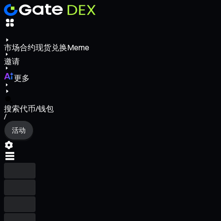
市场
合约
现货
兑换
Meme
邀请
更多
搜索代币/钱包
/
活动