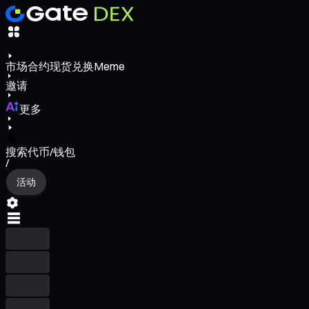
市场
合约
现货
兑换
Meme
邀请
更多
搜索代币/钱包
/
活动