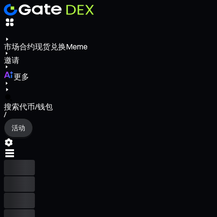
市场
合约
现货
兑换
Meme
邀请
更多
搜索代币/钱包
/
活动