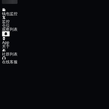
钱包监控
监控
仓位
观察列表
App
关于
社群列表
在线客服