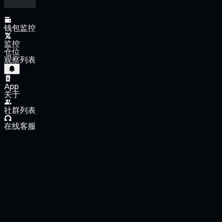
钱包监控
监控
仓位
观察列表
App
关于
社群列表
在线客服