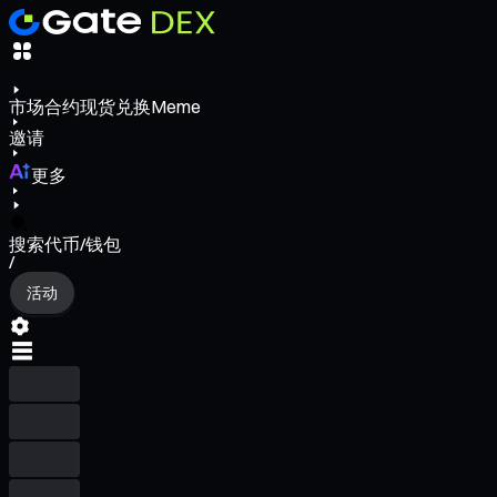
市场
合约
现货
兑换
Meme
邀请
更多
搜索代币/钱包
/
活动