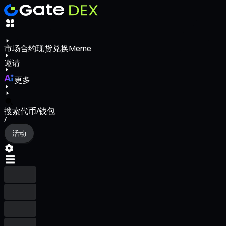
市场
合约
现货
兑换
Meme
邀请
更多
搜索代币/钱包
/
活动