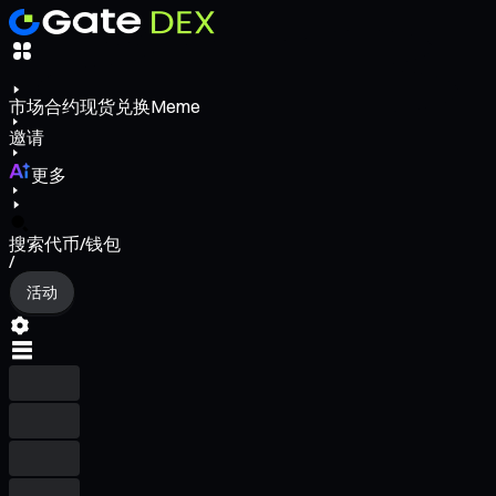
市场
合约
现货
兑换
Meme
邀请
更多
搜索代币/钱包
/
活动