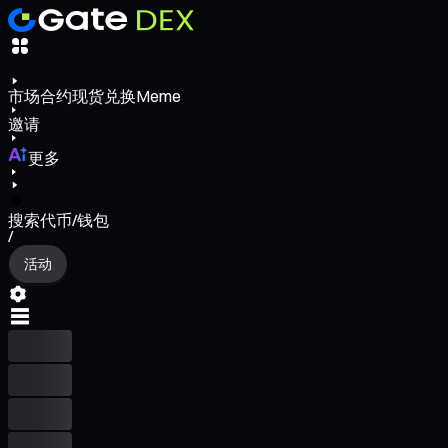
市场
合约
现货
兑换
Meme
邀请
更多
搜索代币/钱包
/
活动