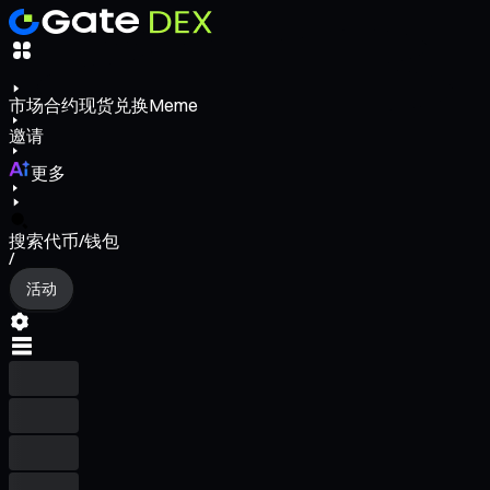
市场
合约
现货
兑换
Meme
邀请
更多
搜索代币/钱包
/
活动