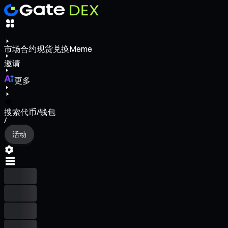
市场
合约
现货
兑换
Meme
邀请
更多
搜索代币/钱包
/
活动