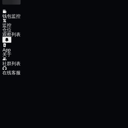
钱包监控
监控
仓位
观察列表
App
关于
社群列表
在线客服