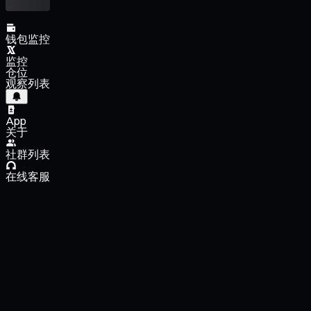
钱包监控
监控
仓位
观察列表
App
关于
社群列表
在线客服