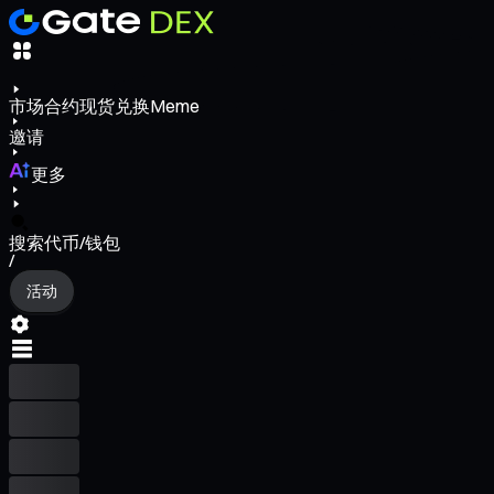
市场
合约
现货
兑换
Meme
邀请
更多
搜索代币/钱包
/
活动