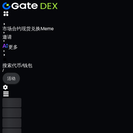
市场
合约
现货
兑换
Meme
邀请
更多
搜索代币/钱包
/
活动