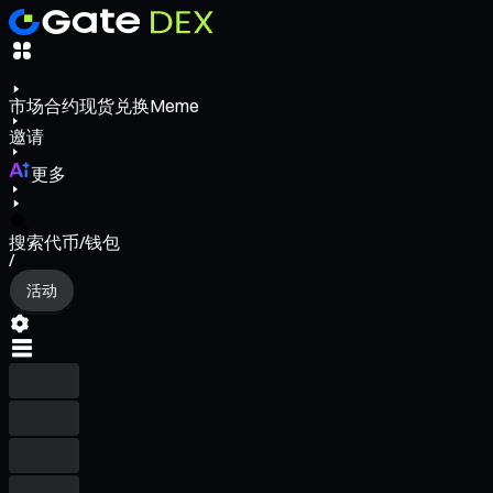
市场
合约
现货
兑换
Meme
邀请
更多
搜索代币/钱包
/
活动