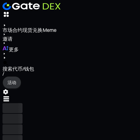
市场
合约
现货
兑换
Meme
邀请
更多
搜索代币/钱包
/
活动