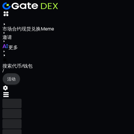
市场
合约
现货
兑换
Meme
邀请
更多
搜索代币/钱包
/
活动