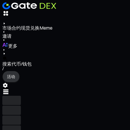
市场
合约
现货
兑换
Meme
邀请
更多
搜索代币/钱包
/
活动