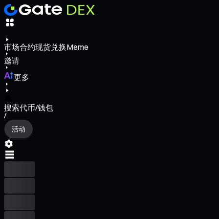
市场
合约
现货
兑换
Meme
邀请
更多
搜索代币/钱包
/
活动