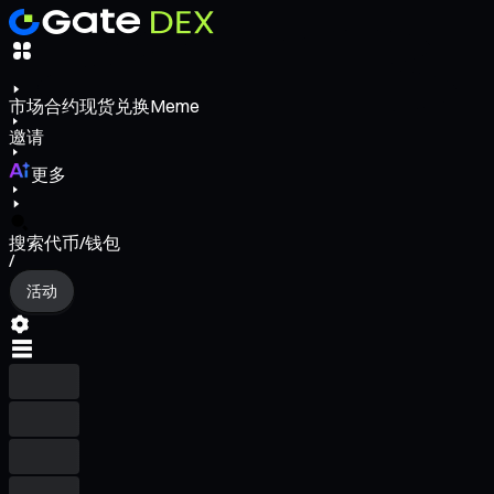
市场
合约
现货
兑换
Meme
邀请
更多
搜索代币/钱包
/
活动