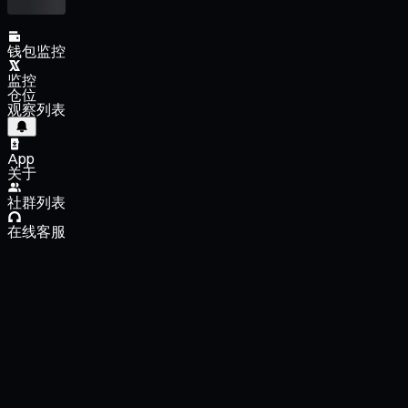
钱包监控
监控
仓位
观察列表
App
关于
社群列表
在线客服