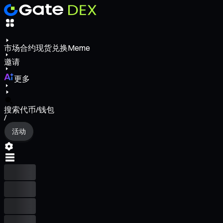
市场
合约
现货
兑换
Meme
邀请
更多
搜索代币/钱包
/
活动