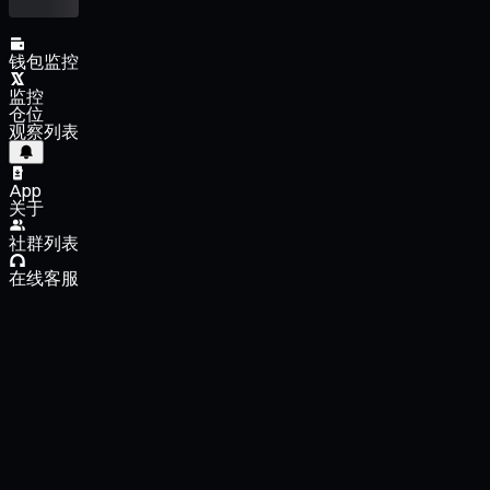
钱包监控
监控
仓位
观察列表
App
关于
社群列表
在线客服