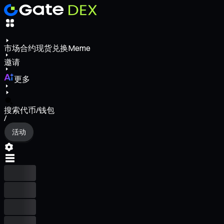
市场
合约
现货
兑换
Meme
邀请
更多
搜索代币/钱包
/
活动