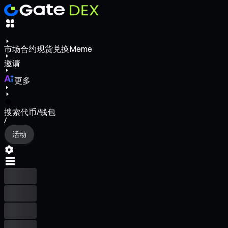
市场
合约
现货
兑换
Meme
邀请
更多
搜索代币/钱包
/
活动