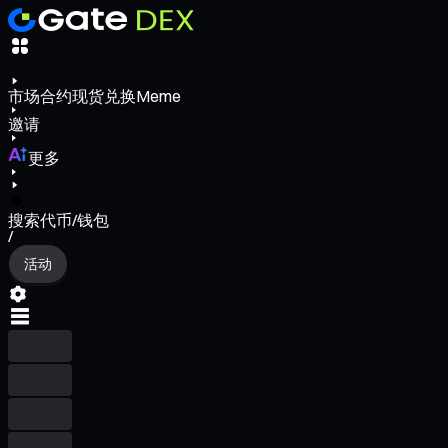
市场
合约
现货
兑换
Meme
邀请
更多
搜索代币/钱包
/
活动