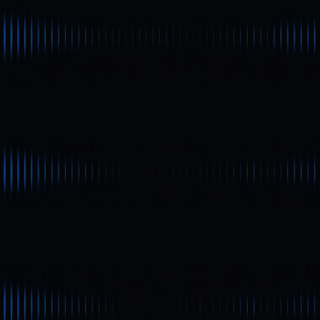
* 在未提及 Gate Web3 的情况下，复制、传播或抄袭本文
将违反《版权法》，Gate Web3 有权追究其法律责任。
分享
目录
EVAA Protocol 是什么？
Tokenomics 核心分配结构详解
解构 $EVAA 的释放计划与市场影响
EVAA 最新市场动态与价格表现
EVAA 的未来发展潜力
总结与投资者关注点