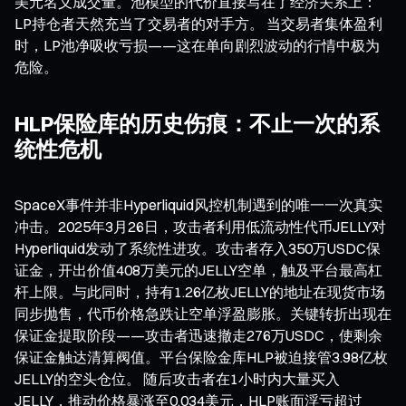
美元名义成交量。池模型的代价直接写在了经济关系上：
LP持仓者天然充当了交易者的对手方。 当交易者集体盈利
时，LP池净吸收亏损——这在单向剧烈波动的行情中极为
危险。
HLP保险库的历史伤痕：不止一次的系
统性危机
SpaceX事件并非Hyperliquid风控机制遇到的唯一一次真实
冲击。2025年3月26日，攻击者利用低流动性代币JELLY对
Hyperliquid发动了系统性进攻。攻击者存入350万USDC保
证金，开出价值408万美元的JELLY空单，触及平台最高杠
杆上限。与此同时，持有1.26亿枚JELLY的地址在现货市场
同步抛售，代币价格急跌让空单浮盈膨胀。关键转折出现在
保证金提取阶段——攻击者迅速撤走276万USDC，使剩余
保证金触达清算阀值。平台保险金库HLP被迫接管3.98亿枚
JELLY的空头仓位。 随后攻击者在1小时内大量买入
JELLY，推动价格暴涨至0.034美元，HLP账面浮亏超过