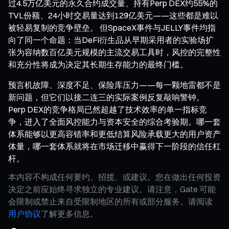
过4.5万亿美元的永久合约成交量、持有Perp DEX约55%的
TVL份额、24小时交易量达到129亿美元——这些都是难以
被轻易复制的竞争壁垒。 但SpaceX事件与JELLY事件均指
向了同一个命题：当DeFi衍生品从早期采用者的实验场扩
张为容纳数百亿美元规模的主流交易工具时，风控的完整性
和充分性将成为决定其长期生存能力的最终门槛。
预言机故障、深度不足、保险库压力——每一颗地雷都不是
新问题，但它们以接二连三的实际案例反复敲响警钟。
Perp DEX的竞争格局已然超越了技术效率的单一指标竞
争，进入了全面风控能力与资本安全的综合考验期。哪一套
体系能够以更高容错率和更低结算风险承载更大的用户资产
体量，哪一套体系就将在市场迁移中赢得下一阶段的信任杠
杆。
本内容不构成任何要约、招揽、或建议。您在做出任何投资
决定之前应始终寻求独立的专业建议。请注意，Gate 可能
会限制或禁止来自受限制地区的所有或部分服务。请阅读
用户协议
了解更多信息。