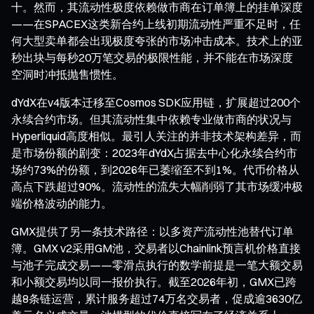
十。然而，其流动性极度依赖做市商在订单簿上的挂单深度
——在SPACEX这类新合约上线初期流动性严重不足时，任
何大型卖单都会出现极度夸张的市场冲击成本。技术上的亚
秒出块与每秒20万笔交易的极限性能，并不能在市场深度
空洞时冲抵抛售惯性。
dYdX在v4版本迁移至Cosmos SDK应用链，扩展超过200个
永续合约市场。但其流动性集中依赖专业做市商的状况与
Hyperliquid高度相似。最引人关注的并非技术架构差异，而
是市场份额的剧变：2023年dYdX占据去中心化永续合约市
场约73%的份额，到2026年已萎缩至不到1%。代币价格从
高点下跌超过90%。流动性的流失大幅削弱了其市场缓冲极
端价格波动的能力。
GMX提供了另一条技术路径：以多资产流动性池替代订单
簿。GMX v2采用GM池，交易者以Chainlink预言机价格直接
与池子完成交易——零滑点执行的数学前提是一笔大额交易
和小额交易均以同一报价执行。截至2026年初，GMX已跨
越8条链运营，累计服务超过74万名交易者，促成逾3630亿