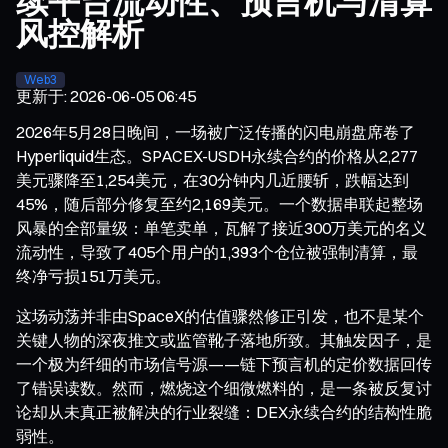
续平台流动性、预言机与清算
风控解析
Web3
更新于
:
2026-06-05 06:45
2026年5月28日晚间，一场被广泛传播的闪电崩盘席卷了
Hyperliquid生态。SPACEX-USDH永续合约的价格从2,277
美元骤降至1,254美元，在30分钟内几近腰斩，跌幅达到
45%，随后部分修复至约2,169美元。一个数据串联起整场
风暴的全部量级：单笔卖单，瓦解了接近300万美元的名义
流动性，导致了405个用户的1,393个仓位被强制清算，最
终净亏损151万美元。
这场动荡并非由SpaceX的估值骤然修正引发，也不是某个
关键人物的深夜推文或监管靴子落地所致。其触发因子，是
一个极为纤细的市场信号源——链下预言机的定价数据回传
了错误读数。然而，燃烧这个细微燃料的，是一条被反复讨
论却从未真正被解决的行业裂缝：DEX永续合约的结构性脆
弱性。