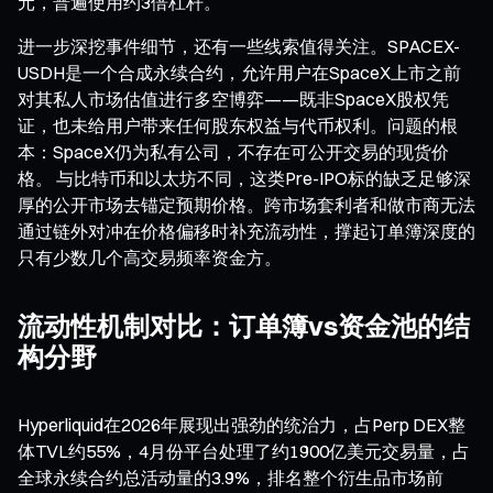
元，普遍使用约3倍杠杆。
进一步深挖事件细节，还有一些线索值得关注。SPACEX-
USDH是一个合成永续合约，允许用户在SpaceX上市之前
对其私人市场估值进行多空博弈——既非SpaceX股权凭
证，也未给用户带来任何股东权益与代币权利。问题的根
本：SpaceX仍为私有公司，不存在可公开交易的现货价
格。 与比特币和以太坊不同，这类Pre-IPO标的缺乏足够深
厚的公开市场去锚定预期价格。跨市场套利者和做市商无法
通过链外对冲在价格偏移时补充流动性，撑起订单簿深度的
只有少数几个高交易频率资金方。
流动性机制对比：订单簿vs资金池的结
构分野
Hyperliquid在2026年展现出强劲的统治力，占Perp DEX整
体TVL约55%，4月份平台处理了约1900亿美元交易量，占
全球永续合约总活动量的3.9%，排名整个衍生品市场前