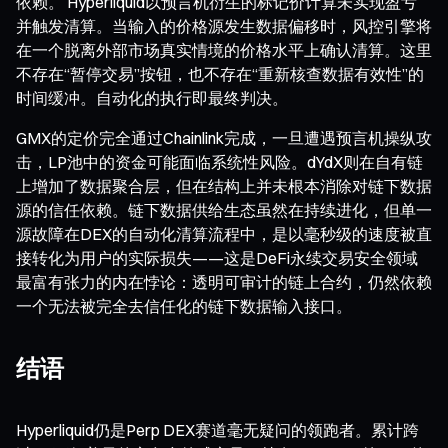
依赖。 Hyperliquid以预言机衍生的标记价计算未实现盈亏
并触发清算。当输入的价格源发生数据偏移时，风控引擎将
在一个脱离外部市场真实情境的价格水平上确认清算。这里
不存在“暂停交易”按钮，也不存在“重新核查数据有效性”的
时间缓冲。自动化的执行即最终判决。
GMX的定价完全通过Chainlink完成，一旦遭遇预言机操纵攻
击，LP池中的资金可能面临系统性风险。dYdX则在自有链
上增加了数据聚合层，但在结构上并未根本消除对链下数据
源的信任依赖。链下数据供给生态虽然在持续进化，但单一
源故障在DEX的自动化清算流程中，是以毫秒级的速度被直
接转化为用户的实际损失——这是DeFi永续交易安全领域
最富有张力的内在悖论：透明可审计的链上合约，仍然依赖
一个无法被完全去信任化的链下数据输入接口。
结语
Hyperliquid仍是Perp DEX赛道毫无疑问的领跑者。累计跨