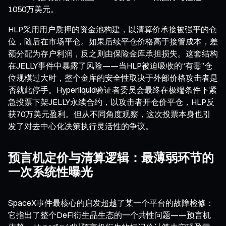
1050万美元。
HLP采用用户质押的资金池构建，以清算价承接被强平的仓
位，随后在市场平仓。如果后续平仓价格高于接管成本，差
额分配为存户利润，反之则由保险金库承担损失。这套结构
在JELLY事件中暴露了风险——当HLP被迫吸收的“有毒”仓
位规模过大时，整个金库的安全性取决于外部价格攻击者是
否就此停手。Hyperliquid验证者委员会最终在极端条件下紧
急投票下架JELLY永续合约，以攻击者开仓价平仓，HLP反
获70万美元盈利。但从不同角度观察，这次投票本身也引
发了对去中心化决策执行灵活性的争议。
预言机定价与清算逻辑：最薄弱环节的
一次系统性曝光
SpaceX事件最核心的启发超越了某一个平台的故障检修：
它指出了整个DeFi衍生品生态的一个共性问题——预言机