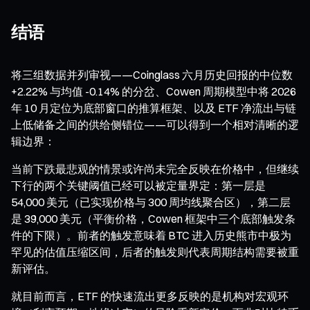
结语
将三组数据并列审视——Coinglass 六月历史回报的中位数
+2.22% 与均值 -0.14% 的分岔、Cowen 周期模型中将 2026
年 10 月定位为底部窗口的推算框架、以及 ETF 净流出与链
上低储备之间的供给侧错位——可以得到一个相对清晰的逻
辑边界：
当前下跌最悲观的情景或许尚未完全反映在价格中，但继续
下行的两个关键阈值已经可以被定量界定：第一层是
54,000 美元（已实现价格与 300 周均线聚合区），第二层
是 39,000 美元（平衡价格，Cowen 框架中三个底部触发条
件的下限）。前者的触发意味着 BTC 进入历史熊市中极为
罕见的估值压缩区间，后者的触发则代表周期结构需要被重
新评估。
就目前而言，ETF 的快速流出更多反映的是机构对宏观环