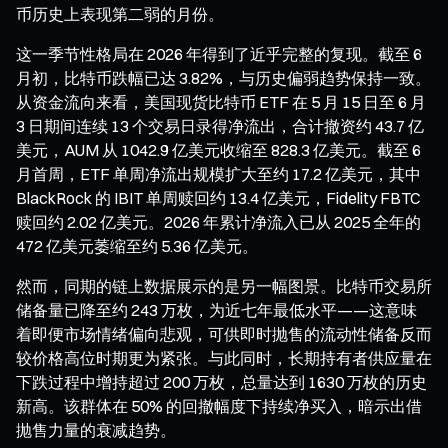
币历史上表现第二弱的月份。
这一季节性格局在 2026 年得到了近乎完整的复现。截至 6
月初，比特币跌幅已达 3.82%，与历史偏弱趋势保持一致。
从资金流向来看，美国现货比特币 ETF 在 5 月 15 日至 6 月
3 日期间连续 13 个交易日录得净流出，合计撤资约 43.7 亿
美元，AUM 从 1042.9 亿美元收缩至 828.3 亿美元。截至 6
月首周，ETF 单周净流出规模扩大至约 17.2 亿美元，其中
BlackRock 的 IBIT 单周赎回约 13.4 亿美元，Fidelity FBTC
赎回约 2.02 亿美元。2026 年累计净流入已从 2025 全年的
472 亿美元萎缩至约 5.36 亿美元。
然而，同期的链上数据展示的是另一幅图景。比特币交易所
储备量已降至约 243 万枚，为近七年最低水平——这意味
着即便市场情绪偏向悲观，可供即时抛售的流动性储备反而
较价格高位时期更为紧张。与此同时，长期持有者供应量在
下跌过程中增持超过 200 万枚，总量达到 1630 万枚的历史
新高。该群体在 50% 的回撤幅度下持续净买入，暗示出借
抛售力量的衰减趋势。