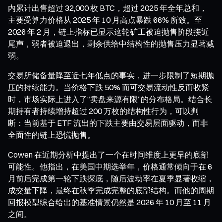
内累计出售超过 32,000 枚 BTC，超过 2025 年全年总和，
主要受算力价格从 2025 年 10 月高点暴跌 66% 所致。至
2026 年 2 月，链上指标已显示这轮矿工被迫抛售阶段接近
尾声，弱者被迫退出，剩余供给中结构性的抛售压力显著减
弱。
交易所储备量降至近七年低点的事实，进一步限制了短期抛
压的持续能力。当价格下跌 50% 而可交易流动性反而收紧
时，市场实际上进入了“卖盘来源有限”的分布格局。结合长
期持有者持续增持超过 200 万枚的结构性行为，可以判
断：当前基于 ETF 流出的下跌主要由交易层面驱动，而非
全面性的链上恐慌抛售。
Cowen 在近期分析中提出了一个在时间维度上更早的底部
可能性。他指出，在美国中期选举年，价格通常倾向于在 6
月前后完成第一轮下跌探底，随后波动率在夏季显著收缩，
成交量下降，最终在秋季完成完整的底部结构。而他的周期
回报模型综合给出的基准情景仍然是 2026 年 10 月至 11 月
之间。