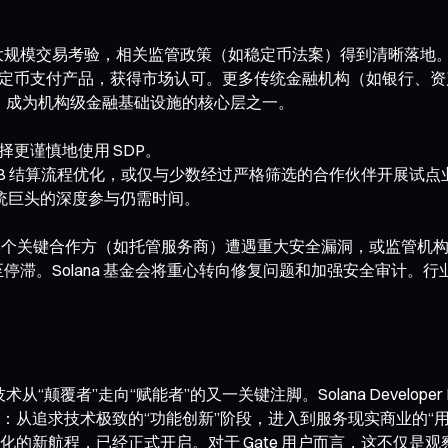
经受住大规模交易考验，相关监管政策（如稳定币法案）得到清晰落地
支付产品，获得市场认可。更多传统金融机构（如银行、资产管理公
增长，成为机构级金融基础设施的核心层之一。
更谨慎地使用 SDP。
2B 结算流程优化，或仅与少数经过严格筛选的合作伙伴开展试点业务
统巨头的深度参与仍需时间。
，或某个关键合作方（如托管服务商）遭遇重大安全漏洞，或监管
缓甚至停滞。Solana 基金会将重心转向修复问题和加强安全审
从“颠覆者”走向“赋能者”的又一关键注脚。Solana Develope
从追求技术极致的“功能创新”阶段，进入到服务现实商业的“用
的新航程，已经正式开启。对于 Gate 用户而言，这不仅是