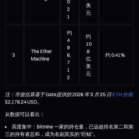
0
美
2
元
1
约
约
4
10
9
The Ether
.8
3
6,
约 0.41%
Machine
亿
7
美
1
元
2
注：市值估算基于 Gate提供的 2026 年 3 月 25 日
ETH 价格
$2,178.24 USD。
从数据可以看出：
高度集中：Bitmine 一家的持仓量，已远超排名第二和第
三的持有者总和，成为名副其实的“巨鲸”。