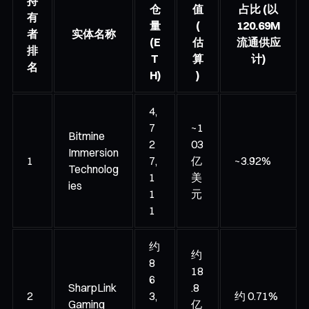
持
仓
值
占比 (以
有
量
(
120.69M
者
实体名称
(E
估
流通供应
排
T
算
计)
名
H)
)
4,
7
~1
Bitmine
2
03
Immersion
1
7,
亿
~3.92%
Technolog
1
美
ies
1
元
1
约
约
8
18
6
SharpLink
.8
2
3,
约 0.71%
Gaming
亿