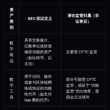
资
产
潜在监管归属（非
SEC 拟议定义
类
证券后）
别
具有交换媒介、
数
记账单位或价值
字
储存功能的资产
主要受 CFTC 监管
商
（如比特币、以
品
太坊）
用于访问、操作
数
部分可能受 CFTC
或参与区块链网
字
监管，或处于“功能
络或协议的功能
工
监管”空白地带，需
性代币（如支付
具
国会立法填补
Gas 费的代币）