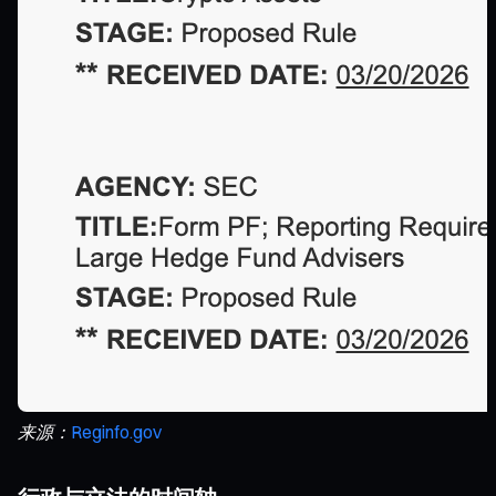
来源：
Reginfo.gov