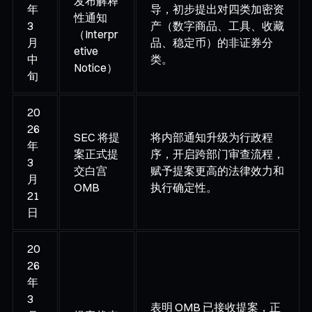
发布解释
年
导，初步提出对四类加密资
性通知
3
产（数字商品、工具、收藏
（Interpr
月
品、稳定币）的非证券分
etive
中
类。
Notice）
旬
20
26
SEC 将提
将内部通知升级为行政程
年
案正式提
序，开启跨部门审查流程，
3
交白宫
赋予提案更高的法律效力和
月
OMB
执行确定性。
21
日
20
26
年
3
表明 OMB 已接收提案，正