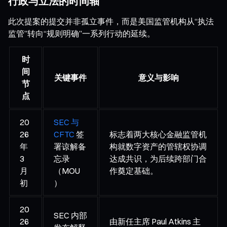
行政与立法的时间轴
此次提案的提交并非孤立事件，而是美国监管机构从“执法
监管”转向“规则明确”一系列行动的延续。
时
间
关键事件
意义与影响
节
点
20
SEC 与
26
CFTC
签
标志着两大核心金融监管机
年
署谅解备
构就数字资产的管辖权协调
3
忘录
达成共识，为后续跨部门合
月
（MOU
作奠定基础。
初
）
20
SEC 内部
26
由新任主席 Paul Atkins 主