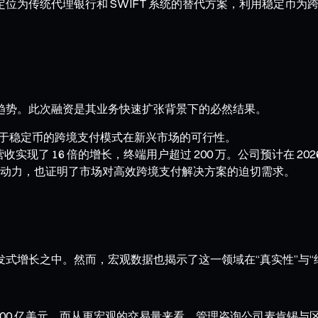
己定位为传统代理银行和 SWIFT 系统的替代方案，利用稳定币为
升温趋势。此次融资是其业务快速扩张背景下的必然结果。
基于稳定币的跨境支付模式在新兴市场的可行性。
Fi 的营收实现了 16 倍的增长，终端用户超过 200 万。公司预计在
动力，也证明了市场对高效跨境支付解决方案的迫切需求。
的爆发式增长之中。然而，宏观数据也揭示了这一领域在“真实性”与“
,500 亿美元。而从更宏观的交易量来看，管理咨询公司麦肯锡与区块