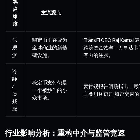
观
点
主流观点
维
度
乐
稳定币正在成为
TransFi CEO R
观
全球商业的新基
跨境资金效率。万事达卡同意以
派
础设施。
有力的注脚。
冷
静
稳定币支付仍是
/
麦肯锡报告明确指出，尽
一个被炒作的小
质
主要用途仍是 加密交易
众市场。
疑
派
行业影响分析：重构中介与监管竞速