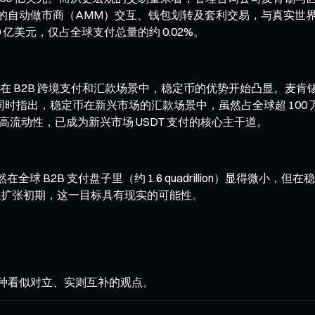
统内部的自动做市商（AMM）交互、钱包划转及套利交易，与真实
0 亿美元，仅占全球支付总量的约 0.02%。
B 跨境支付和汇款场景中，稳定币的优势开始凸显。麦肯锡数据显示，
场。报告同时指出，稳定币在新兴市场的汇款场景中，虽然占全球超 10
高流动性，已成为新兴市场 USDT 支付的核心主干道。
字虽然在全球 B2B 支付盘子里（约 1.6 quadrillion）显得
且仍在扩张初期，这一目标具有现实的可能性。
在两种看似对立、实则互补的观点。