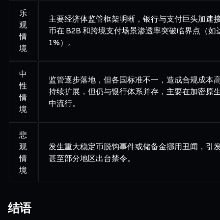
乐
主要经济体监管框架明晰，银行与支付巨头加速
观
币在 B2B 和跨境支付场景渗透率突破临界点（
情
1%）。
境
中
监管逐步落地，但各国标准不一，造成合规成本
性
持续扩展，但仍与银行体系并存，主要在加密原
情
中流行。
境
悲
观
发生重大稳定币脱钩事件或储备金挪用丑闻，引
情
甚至部分地区出台禁令。
境
结语