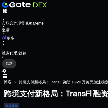
市场
合约
现货
兑换
Meme
邀请
更多
搜索代币/钱包
/
活动
博客
跨境支付新格局：TransFi 融资 1,920 万美元加速
跨境支付新格局：TransFi 融
市场观察