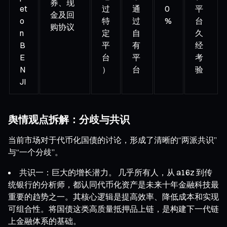
券、现
et
过
通
0
平
金及回
o
特
过
%
台
购协议
n
定
自
久
B
平
有
经
E
台
平
考
N
）
台
验
JI
舆情观点拆解：分歧与共识
当前市场对于代币化国债的讨论，形成了清晰的“两派共识”
与“一个分歧”。
共识一：巨大的增长潜力。 几乎所有人，从 a16z 到传
统银行的分析师，都认同代币化资产是未来十年金融科技最
重要的趋势之一。其核心逻辑是提高效率、降低成本和实现
可组合性。将国债这类高质量抵押品上链，是构建下一代链
上金融体系的基础。