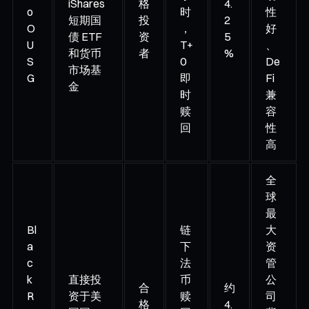
iShares
格
4.
o
时
性
短期国
投
2
O
，
好
债 ETF
资
5
U
T+
、
和货币
者
%
S
0
De
市场基
G
即
Fi
金
时
兼
赎
容
回
性
高
全
球
最
Bl
链
大
a
下
资
c
法
管
k
直接投
币
公
合
约
R
资于美
赎
司
格
4.