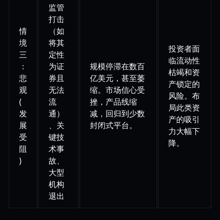
监管
打击
情
（如
境
将其
投资者面
三
定性
临流动性
：
为证
规模停滞在数百
枯竭和资
悲
券且
亿美元，甚至萎
产锁定的
观
无法
缩。市场信心受
风险。布
(
流
挫，产品线缩
局此类资
发
通）
减，回归到少数
产的吸引
展
、关
封闭式平台。
力大幅下
受
键技
降。
阻
术事
)
故、
大型
机构
退出