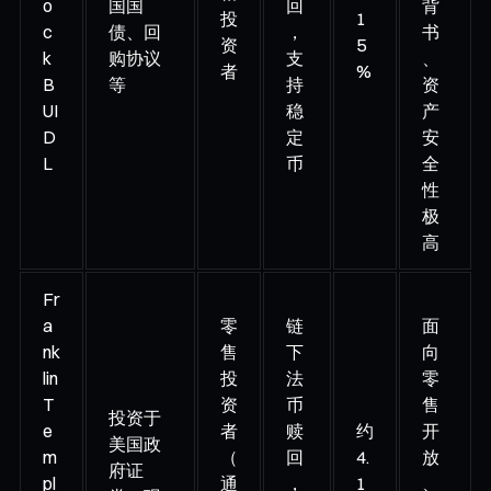
o
国国
回
背
投
1
c
债、回
，
书
资
5
k
购协议
支
、
者
%
B
等
持
资
UI
稳
产
D
定
安
L
币
全
性
极
高
Fr
a
零
链
面
nk
售
下
向
lin
投
法
零
T
资
币
售
投资于
e
者
赎
约
开
美国政
m
（
回
4.
放
府证
pl
通
，
1
、