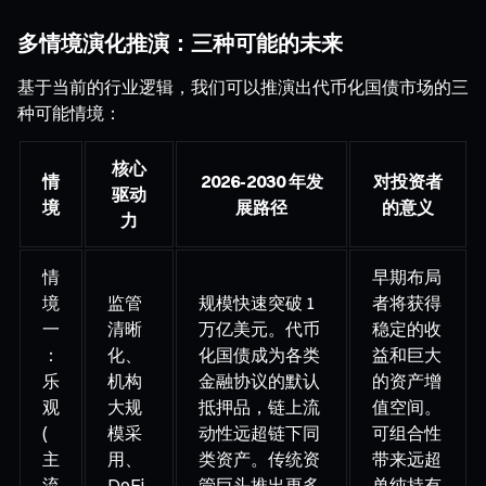
多情境演化推演：三种可能的未来
基于当前的行业逻辑，我们可以推演出代币化国债市场的三
种可能情境：
核心
情
2026-2030 年发
对投资者
驱动
境
展路径
的意义
力
情
早期布局
境
监管
规模快速突破 1
者将获得
一
清晰
万亿美元。代币
稳定的收
：
化、
化国债成为各类
益和巨大
乐
机构
金融协议的默认
的资产增
观
大规
抵押品，链上流
值空间。
(
模采
动性远超链下同
可组合性
主
用、
类资产。传统资
带来远超
流
DeFi
管巨头推出更多
单纯持有