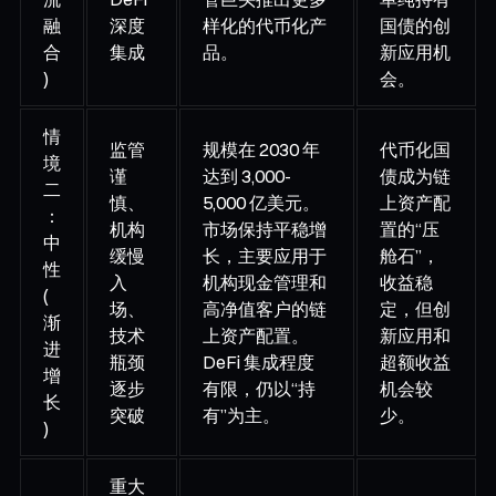
融
深度
样化的代币化产
国债的创
合
集成
品。
新应用机
)
会。
情
监管
规模在 2030 年
代币化国
境
谨
达到 3,000-
债成为链
二
慎、
5,000 亿美元。
上资产配
：
机构
市场保持平稳增
置的“压
中
缓慢
长，主要应用于
舱石”，
性
入
机构现金管理和
收益稳
(
场、
高净值客户的链
定，但创
渐
技术
上资产配置。
新应用和
进
瓶颈
DeFi 集成程度
超额收益
增
逐步
有限，仍以“持
机会较
长
突破
有”为主。
少。
)
重大