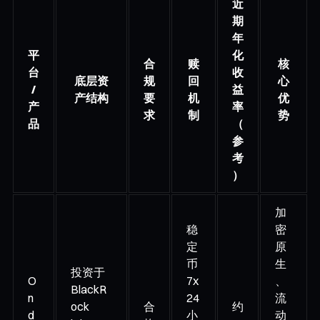
近
期
年
平
化
合
赎
核
台
收
底层资
规
回
心
/
益
产结构
要
机
优
产
率
求
制
势
品
（
参
考
）
加
稳
密
定
原
币
生
投资于
O
7x
、
BlackR
n
24
流
ock
合
约
d
小
动