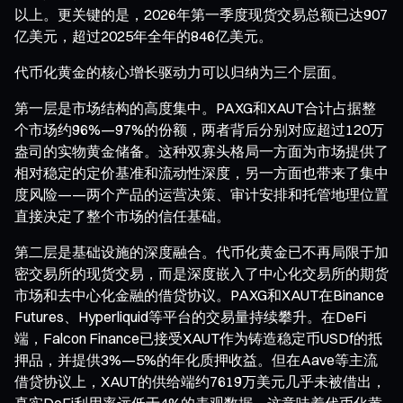
以上。更关键的是，2026年第一季度现货交易总额已达907
亿美元，超过2025年全年的846亿美元。
代币化黄金的核心增长驱动力可以归纳为三个层面。
第一层是市场结构的高度集中。PAXG和XAUT合计占据整
个市场约96%—97%的份额，两者背后分别对应超过120万
盎司的实物黄金储备。这种双寡头格局一方面为市场提供了
相对稳定的定价基准和流动性深度，另一方面也带来了集中
度风险——两个产品的运营决策、审计安排和托管地理位置
直接决定了整个市场的信任基础。
第二层是基础设施的深度融合。代币化黄金已不再局限于加
密交易所的现货交易，而是深度嵌入了中心化交易所的期货
市场和去中心化金融的借贷协议。PAXG和XAUT在Binance
Futures、Hyperliquid等平台的交易量持续攀升。在DeFi
端，Falcon Finance已接受XAUT作为铸造稳定币USDf的抵
押品，并提供3%—5%的年化质押收益。但在Aave等主流
借贷协议上，XAUT的供给端约7619万美元几乎未被借出，
真实DeFi利用率远低于4%的表观数据。这意味着代币化黄