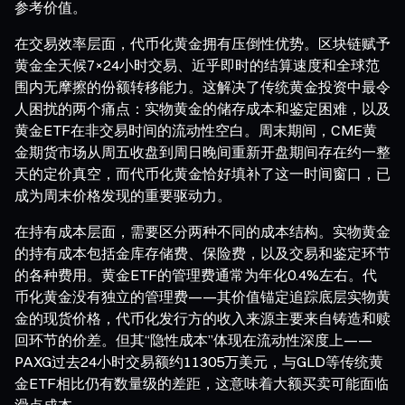
参考价值。
在交易效率层面，代币化黄金拥有压倒性优势。区块链赋予
黄金全天候7×24小时交易、近乎即时的结算速度和全球范
围内无摩擦的份额转移能力。这解决了传统黄金投资中最令
人困扰的两个痛点：实物黄金的储存成本和鉴定困难，以及
黄金ETF在非交易时间的流动性空白。周末期间，CME黄
金期货市场从周五收盘到周日晚间重新开盘期间存在约一整
天的定价真空，而代币化黄金恰好填补了这一时间窗口，已
成为周末价格发现的重要驱动力。
在持有成本层面，需要区分两种不同的成本结构。实物黄金
的持有成本包括金库存储费、保险费，以及交易和鉴定环节
的各种费用。黄金ETF的管理费通常为年化0.4%左右。代
币化黄金没有独立的管理费——其价值锚定追踪底层实物黄
金的现货价格，代币化发行方的收入来源主要来自铸造和赎
回环节的价差。但其“隐性成本”体现在流动性深度上——
PAXG过去24小时交易额约11305万美元，与GLD等传统黄
金ETF相比仍有数量级的差距，这意味着大额买卖可能面临
滑点成本。