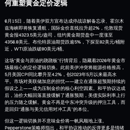
何重塑黄金定价逻辑
6月15日，随着美伊双方宣布达成停战谅解备忘录、霍尔木
兹海峡即将恢复通航，国际金价直线拉升超2%，伦敦现货
黄金报4323.5美元/盎司，纽约黄金期货盘中一度涨至
4356.8美元。布伦特原油期货跌逾5%，下探至82美元/桶附
近，WTI原油跌破80美元/桶。
这场“黄金与原油的跷跷板”行情背后，隐藏着2026年黄金市
场最核心的定价逻辑切换。此前美伊冲突将能源价格推高，
5月美国CPI同比攀升至4.2%，创2023年5月以来最高水
平。市场对美联储加息的担忧——建立在通胀超预期持续的
假设之上——成为压制金价的核心利空因素。和平协议达成
后，油价大幅回落直接缓解了通胀预期，美债实际利率上行
的压力随之缓解。黄金不再是中东冲突升级的押注工具，而
是回归“通胀与美元信用对冲工具”的本位。
但这一逻辑切换并不意味金价将一帆风顺地上涨。
Pepperstone策略师指出，和平协议推动的反弹更多是情绪