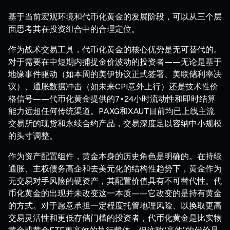
基于当前宏观环境和代币化黄金的发展阶段，可以从三个层
面思考其在投资组合中的合理定位。
作为战术交易工具，代币化黄金的核心优势是无可替代的。
对于需要在中短期内捕捉金价波动的投资者——无论是基于
地缘事件驱动（如本周的美伊协议正式签署、美联储利率决
议）、通胀数据冲击（如未来CPI意外上行）还是技术性价
格信号——代币化黄金提供的7×24小时流动性和即时结算
能力远超任何传统渠道。PAXG和XAUT目前均已上线主流
交易所的现货和永续合约产品，交易深度足以容纳中小规模
的头寸调整。
作为资产配置组件，黄金本身的历史角色是明确的。在持续
通胀、主权债务高企和去美元化的结构性趋势下，黄金作为
无交易对手风险的硬资产，其配置价值具有不可替代性。代
币化黄金的出现并未改变这一本质——它改变的是持有黄金
的方式。对于愿意承担一定程度托管地理风险、以换取更高
交易灵活性和更低存储门槛的投资者，代币化黄金是比实物
黄金或黄金ETF更高效的执行载体。但这种“高效”的代价是