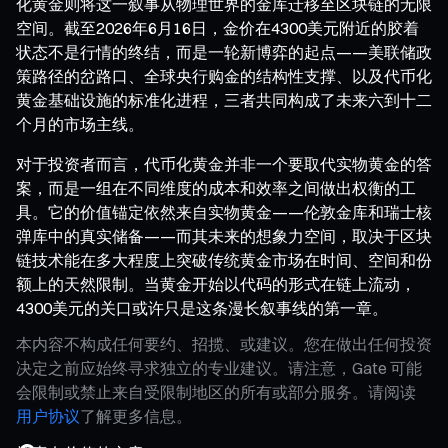
化黄金则将这一叙事从物理世界的金库迁移至区块链的无限
空间。截至2026年6月16日，金价在4300美元附近的胶着
状态不是行情的终结，而是一轮新博弈的起点——美联储政
策路径的岔路口、全球央行购金的结构性支撑、以及代币化
黄金基础设施的标准化进程，三者共同构成了未来六到十二
个月的市场主线。
对于投资者而言，代币化黄金并非一个要取代实物黄金的答
案，而是一组在不同维度的成本和效率之间做出权衡的工
具。它的价值锚定依然来自实物黄金——伦敦金库和瑞士核
弹库中的真实储备——而其未来的想象力空间，取决于区块
链技术能在多大程度上突破传统黄金市场在时间、空间和份
额上的天然限制。当黄金开始以代码的形式在链上流动，
4300美元的关口或许只是这条漫长叙事线的第一章。
本内容不构成任何要约、招揽、或建议。您在做出任何投资
决定之前应始终寻求独立的专业建议。请注意，Gate 可能
会限制或禁止来自受限制地区的所有或部分服务。请阅读
用户协议
了解更多信息。