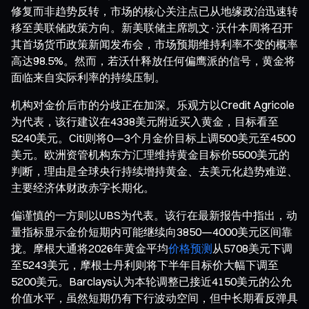
修复而非趋势反转，市场的核心关注点已从地缘政治迅速转
移至美联储政策方向。新美联储主席凯文·沃什本周将召开
其首场货币政策新闻发布会，市场预期维持利率不变的概率
高达98.5%。然而，若沃什释放任何偏鹰派的信号，黄金将
面临来自实际利率的持续压制。
机构对金价后市的分歧正在加深。乐观方以Credit Agricole
为代表，该行建议在4338美元附近买入黄金，目标看至
5240美元。Citi则将0—3个月金价目标上调500美元至4500
美元。欧洲资管机构东方汇理维持黄金目标价5500美元的
判断，理由是全球央行持续增持黄金、去美元化趋势难逆、
主要经济体财政赤字长期化。
偏谨慎的一方则以UBS为代表。该行在最新报告中指出，动
量指标显示金价短期内可能继续向3850—4000美元区间靠
拢。摩根大通将2026年黄金平均
价格预测
从5708美元下调
至5243美元，摩根士丹利则将下半年目标价大幅下调至
5200美元。Barclays认为本轮调整已接近4150美元的公允
价值水平，虽然短期仍有下行波动空间，但中长期看反弹具