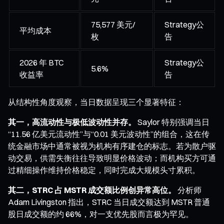
75,577 美元/
Strategy公
平均成本
枚
告
2026 年 BTC
Strategy公
5.6%
收益率
告
从结构性角度观察，当日数据呈现三个显著特征：
其一，高流动性与极低波动性并存。
Saylor 特别强调当日
“11.56 亿美元流动性”与“0.01 美元波动性”的组合，这在传
统金融市场中通常被视为机构有序建仓的标志。若为散户驱
动交易，供需失衡往往导致明显价格波动；而机构买方可通
过精细操作维持价格稳定，同时完成大规模头寸累积。
其二，STRC 占 MSTR 成交额比例创异常高位。
分析师
Adam Livingston 指出，STRC 当日成交额达到 MSTR 普通
股日成交额的约 66%，对一支优先股而言极为罕见。