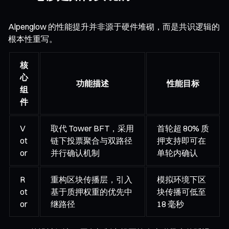
Alpenglow 的性能提升并非源于硬件堆砌，而是共识逻辑的
根本性重写。
核
心
功能描述
性能目标
组
件
V
取代 Tower BFT，采用
首轮超 80% 质
ot
链下投票聚合与双路径
押支持即可在
or
并行确认机制
单轮内确认
R
重构区块传播层，引入
模拟环境下区
ot
基于质押权重的优先中
块传播可低至
or
继路径
18 毫秒