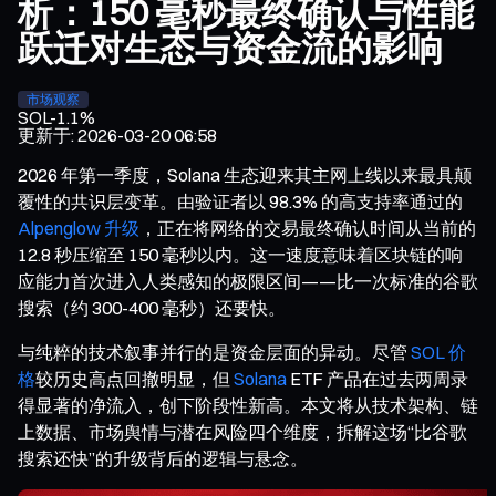
析：150 毫秒最终确认与性能
跃迁对生态与资金流的影响
市场观察
SOL
-1.1%
更新于
:
2026-03-20 06:58
2026 年第一季度，Solana 生态迎来其主网上线以来最具颠
覆性的共识层变革。由验证者以 98.3% 的高支持率通过的
Alpenglow 升级
，正在将网络的交易最终确认时间从当前的
12.8 秒压缩至 150 毫秒以内。这一速度意味着区块链的响
应能力首次进入人类感知的极限区间——比一次标准的谷歌
搜索（约 300-400 毫秒）还要快。
与纯粹的技术叙事并行的是资金层面的异动。尽管
SOL 价
格
较历史高点回撤明显，但
Solana
ETF 产品在过去两周录
得显著的净流入，创下阶段性新高。本文将从技术架构、链
上数据、市场舆情与潜在风险四个维度，拆解这场“比谷歌
搜索还快”的升级背后的逻辑与悬念。