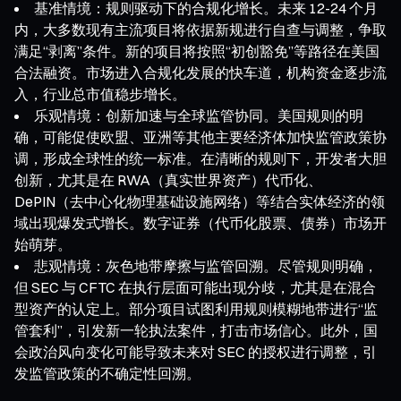
基准情境：规则驱动下的合规化增长。未来 12-24 个月
内，大多数现有主流项目将依据新规进行自查与调整，争取
满足“剥离”条件。新的项目将按照“初创豁免”等路径在美国
合法融资。市场进入合规化发展的快车道，机构资金逐步流
入，行业总市值稳步增长。
乐观情境：创新加速与全球监管协同。美国规则的明
确，可能促使欧盟、亚洲等其他主要经济体加快监管政策协
调，形成全球性的统一标准。在清晰的规则下，开发者大胆
创新，尤其是在 RWA（真实世界资产）代币化、
DePIN（去中心化物理基础设施网络）等结合实体经济的领
域出现爆发式增长。数字证券（代币化股票、债券）市场开
始萌芽。
悲观情境：灰色地带摩擦与监管回溯。尽管规则明确，
但 SEC 与 CFTC 在执行层面可能出现分歧，尤其是在混合
型资产的认定上。部分项目试图利用规则模糊地带进行“监
管套利”，引发新一轮执法案件，打击市场信心。此外，国
会政治风向变化可能导致未来对 SEC 的授权进行调整，引
发监管政策的不确定性回溯。