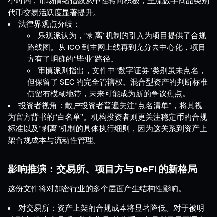
小时内，市场情绪指数从中性转向积极，主流数字商品类别
代币交易活跃度显著提升。
法律界观点分歧：
乐观派认为，“剥离”机制的引入为项目提供了合规
路线图。从 ICO 到主网上线再到充分去中心化，项目
方有了明确的“毕业”路径。
审慎派则指出，文件中“数字证券”类别虽未点名，
但保留了 SEC 的完全管辖权。混合型资产的判断标准
仍留有模糊地带，未来可能成为新的争议焦点。
投资者视角：散户投资者普遍关注“点名清单”，将其视
为官方背书的“白名单”。机构投资者则更关注稳定币的合规
标准以及“剥离”机制的具体执行细则，因为这关系到资产上
架合规成本与流动性管理。
影响推演：交易所、项目方与 DeFi 的新格局
这份文件将对加密行业的多个层面产生结构性影响。
对交易所：资产上架的合规成本将显著降低。对于被明