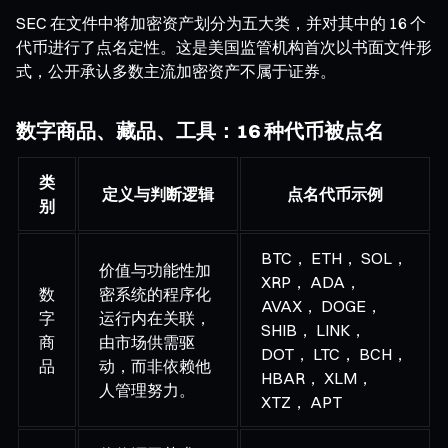
SEC 在文件中将加密资产划分为五大类，并对其中的 16 个
代币进行了点名定性。这是美国监管机构首次以书面文件形
式，公开承认多数主流加密资产不属于证券。
数字商品、藏品、工具：16 种代币被点名
类
定义与判断逻辑
点名代币示例
别
BTC， ETH， SOL，
价值与功能性加
XRP， ADA，
数
密系统的程序化
AVAX， DOGE，
字
运行内在关联，
SHIB， LINK，
商
由市场供需驱
DOT， LTC， BCH，
品
动，而非依赖他
HBAR， XLM，
人管理努力。
XTZ， APT