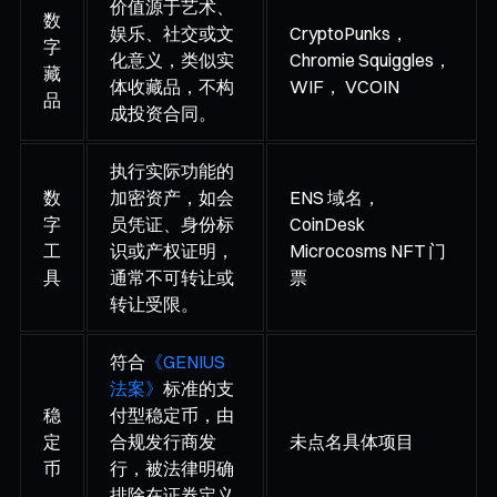
价值源于艺术、
数
娱乐、社交或文
CryptoPunks，
字
化意义，类似实
Chromie Squiggles，
藏
体收藏品，不构
WIF， VCOIN
品
成投资合同。
执行实际功能的
数
加密资产，如会
ENS 域名，
字
员凭证、身份标
CoinDesk
工
识或产权证明，
Microcosms NFT 门
具
通常不可转让或
票
转让受限。
符合
《GENIUS
法案》
标准的支
稳
付型稳定币，由
定
合规发行商发
未点名具体项目
币
行，被法律明确
排除在证券定义