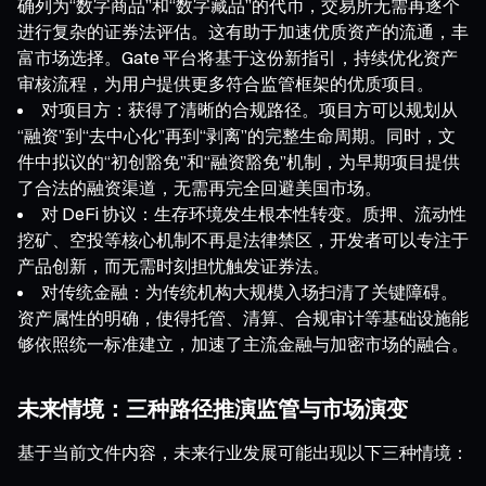
确列为“数字商品”和“数字藏品”的代币，交易所无需再逐个
进行复杂的证券法评估。这有助于加速优质资产的流通，丰
富市场选择。Gate 平台将基于这份新指引，持续优化资产
审核流程，为用户提供更多符合监管框架的优质项目。
对项目方：获得了清晰的合规路径。项目方可以规划从
“融资”到“去中心化”再到“剥离”的完整生命周期。同时，文
件中拟议的“初创豁免”和“融资豁免”机制，为早期项目提供
了合法的融资渠道，无需再完全回避美国市场。
对 DeFi 协议：生存环境发生根本性转变。质押、流动性
挖矿、空投等核心机制不再是法律禁区，开发者可以专注于
产品创新，而无需时刻担忧触发证券法。
对传统金融：为传统机构大规模入场扫清了关键障碍。
资产属性的明确，使得托管、清算、合规审计等基础设施能
够依照统一标准建立，加速了主流金融与加密市场的融合。
未来情境：三种路径推演监管与市场演变
基于当前文件内容，未来行业发展可能出现以下三种情境：