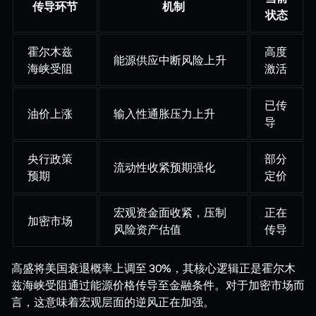
传导环节
机制
状态
霍尔木兹
高度
能源供应中断风险上升
海峡受阻
激活
已传
油价上涨
输入性通胀压力上升
导
央行政策
部分
流动性收紧预期强化
预期
定价
宏观资金面收紧，压制
正在
加密市场
风险资产估值
传导
高盛将美国衰退概率上调至 30%，其核心逻辑正是霍尔木
兹海峡受阻通过能源价格传导至金融条件。对于加密市场而
言，这意味着宏观层面的逆风正在加强。