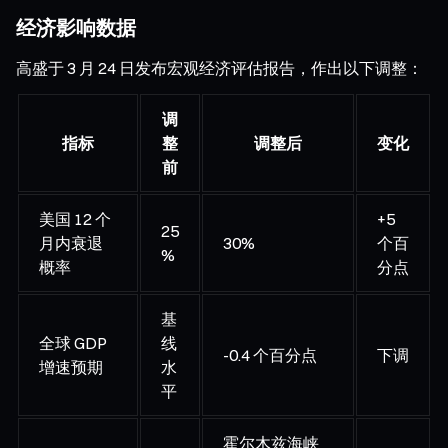
经济影响数据
高盛于 3 月 24 日发布宏观经济评估报告，作出以下调整：
调
指标
整
调整后
变化
前
美国 12 个
+5
25
月内衰退
30%
个百
%
概率
分点
基
全球 GDP
线
-0.4 个百分点
下调
增速预期
水
平
霍尔木兹海峡