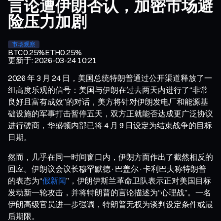
言论遭伊朗否认，加密市场避
险压力加剧
市场观察
BTC
0.25%
ETH
0.25%
更新于
:
2026-03-24 10:21
2026 年 3 月 24 日，美国总统特朗普通过公开渠道释放了一
组高度乐观的信号：美国与伊朗在过去两天内进行了“非常
良好且富有成效”的对话，美方将针对伊朗发电厂和能源基
础设施的军事打击暂停五天，双方正就能否达成更广泛协议
进行磋商，华盛顿内部已将 4 月 9 日设定为结束战争的目标
日期。
然而，几乎在同一时间窗口内，伊朗方面作出了截然相反的
回应。伊朗议会议长穆罕默德·巴盖尔·卡利巴夫称特朗普
的表态为“
假新闻
”，伊朗伊斯兰革命卫队表示正对美国目标
发动新一轮攻击，并将特朗普的言论描述为“心理战”。一名
伊朗高级官员进一步强调，特朗普无权为谈判设定条件或最
后期限。