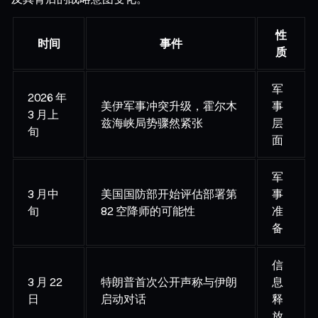
性
时间
事件
质
军
2026 年
美伊军事冲突升级，霍尔木
事
3 月上
兹海峡局势骤然紧张
层
旬
面
军
3 月中
美国国防部开始评估部署第
事
旬
82 空降师的可能性
准
备
信
3 月 22
特朗普首次公开声称与伊朗
息
日
启动对话
释
放