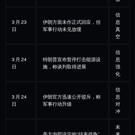
信
3 月 23
伊朗方面未作正式回应，但
息
日
军事行动未见放缓
真
空
信
3 月 24
特朗普宣布暂停打击能源设
息
日
施，称谈判取得进展
强
化
信
3 月 24
伊朗官方迅速公开驳斥，称
息
日
军事行动升级
对
冲
未
美方内部设定的“结束战争”
来