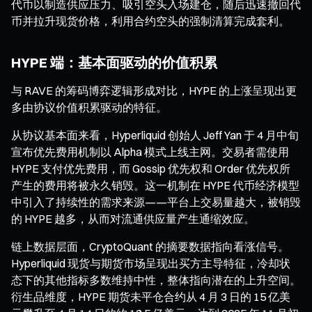
代币以制造供应压力、吸引空头入场建仓，随后迅速撤回代
币并拉升现货价格，利用合约空头的强制清算完成套利。
HYPE 端：基本面驱动的价值积累
与 RAVE 的筹码博弈逻辑形成对比，HYPE 的上涨呈现出更
多由协议价值积累驱动的特征。
从协议基本面来看，Hyperliquid 创始人 Jeff Yan 于 4 月中旬
宣布优先费用机制以 Alpha 模式上线主网。交易者需使用
HYPE 支付优先费用，而 Gossip 优先权和 Order 优先权所
产生的费用将被永久销毁。这一机制在 HYPE 代币经济模型
中引入了持续性的需求来源——平台上交易量越大，被销毁
的 HYPE 越多，从而对流通供应量产生通缩效应。
链上数据层面，CryptoQuant 的摘要数据指向看涨信号。
Hyperliquid 现货与期货市场呈现出买方主导特征，冷却状
态下的其他指标多数维持中性，整体指向潜在的上升空间。
衍生品维度，HYPE 期货未平仓合约从 4 月 3 日的 15 亿美