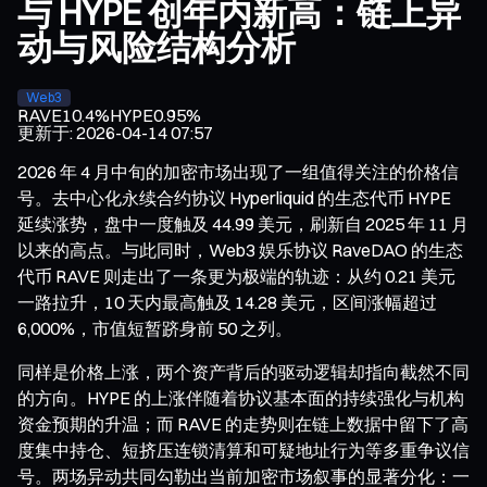
与 HYPE 创年内新高：链上异
动与风险结构分析
Web3
RAVE
10.4%
HYPE
0.95%
更新于
:
2026-04-14 07:57
2026 年 4 月中旬的加密市场出现了一组值得关注的价格信
号。去中心化永续合约协议 Hyperliquid 的生态代币 HYPE
延续涨势，盘中一度触及 44.99 美元，刷新自 2025 年 11 月
以来的高点。与此同时，Web3 娱乐协议 RaveDAO 的生态
代币 RAVE 则走出了一条更为极端的轨迹：从约 0.21 美元
一路拉升，10 天内最高触及 14.28 美元，区间涨幅超过
6,000%，市值短暂跻身前 50 之列。
同样是价格上涨，两个资产背后的驱动逻辑却指向截然不同
的方向。HYPE 的上涨伴随着协议基本面的持续强化与机构
资金预期的升温；而 RAVE 的走势则在链上数据中留下了高
度集中持仓、短挤压连锁清算和可疑地址行为等多重争议信
号。两场异动共同勾勒出当前加密市场叙事的显著分化：一