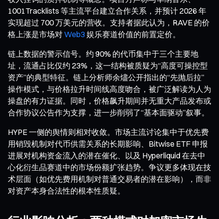
1001Tracklists 等主流平台建立合作关系，并预计 2026 年
实现超过 700 万美元的营收。支持者据此认为，RAVE 的价
格上涨是市场对
Web3
娱乐赛道价值的前置定价。
链上数据的警示信号。约 90% 的代币集中于三个主要地
址，流通占比仅约 23%，这一结构被质疑为“高度可操控型
资产”的典型特征。链上分析师余燼公开指出的“先抛后拉”
操作模式，与价格拉升时间线高度吻合，被广泛解读为人为
操盘的有力证据。同时，价格飙升期间并无重大产品发布或
合作协议公告作为支撑，进一步削弱了“基本面驱动”叙事。
HYPE 一侧的舆情则相对收敛。市场主流讨论集中于优先费
用销毁机制对代币供需关系的长期影响、Bitwise ETF 申报
进展对机构资金流入的潜在催化、以及 Hyperliquid 在去中
心化衍生品赛道中的市场份额扩张趋势。争议更多体现在技
术层面（如优先费用机制对普通交易者的潜在影响），而非
对资产本身合法性的根本性质疑。