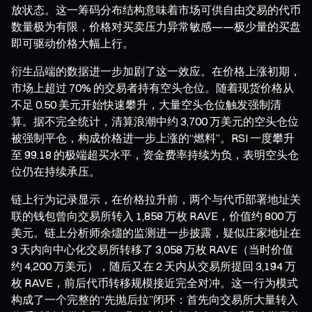
放状态。这一筹码分布结构意味着市场可供自由交易的代币
数量极为有限，价格对买卖压力异常敏感——极少量的买盘
即可驱动价格大幅上行。
衍生品端的数据进一步加剧了这一效应。在价格上涨初期，
市场上超过 70% 的交易者持有空头仓位。随着现货价格从
不足 0.50 美元开始快速攀升，大量空头仓位触发强制清
算。据不完全统计，清算浪潮中约 3,700 万美元的空头仓位
被强制平仓，构成价格进一步上涨的“燃料”。RSI 一度攀升
至 99.18 的极端超买水平，资金费率持续为负，表明空头仓
位仍在持续承压。
链上行为记录显示，在价格拉升前，两个与代币部署地址关
联的钱包曾向交易所转入 1,858 万枚 RAVE，价值约 800 万
美元。链上分析师余燼的监测进一步披露，疑似庄家地址在
3 天内向中心化交易所转移了 3,058 万枚 RAVE（当时价值
约 4,200 万美元），随后又在 2 天内从交易所提回 3,194 万
枚 RAVE，前后代币转移规模接近完全对冲。这一行为模式
构成了一个完整的“先抛后拉”闭环：首先向交易所大量转入