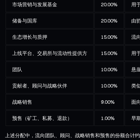
市场营销与发展基金
20.00%
用
储备与国库
20.00%
由
生态增长与质押
15.00%
流
上线平台、交易所与流动性提供方
15.00%
用
团队
10.00%
悬
贡献者、顾问与战略伙伴
10.00%
类
战略销售
9.00%
面
预售（矿工、私募、退款）
1.00%
早
上述分配中，流向团队、顾问、战略销售和预售的份额合计约