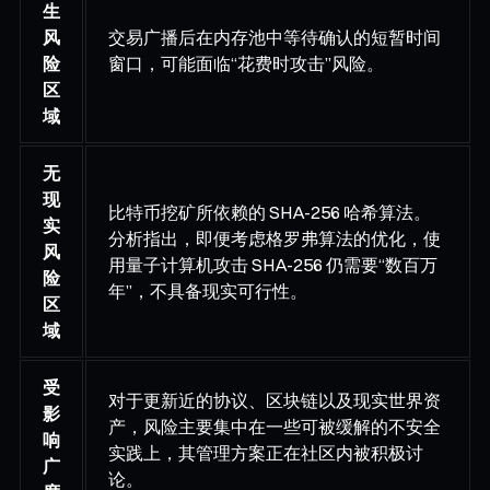
生
风
交易广播后在内存池中等待确认的短暂时间
险
窗口，可能面临“花费时攻击”风险。
区
域
无
现
比特币挖矿所依赖的 SHA-256 哈希算法。
实
分析指出，即便考虑格罗弗算法的优化，使
风
用量子计算机攻击 SHA-256 仍需要“数百万
险
年”，不具备现实可行性。
区
域
受
对于更新近的协议、区块链以及现实世界资
影
产，风险主要集中在一些可被缓解的不安全
响
实践上，其管理方案正在社区内被积极讨
广
论。