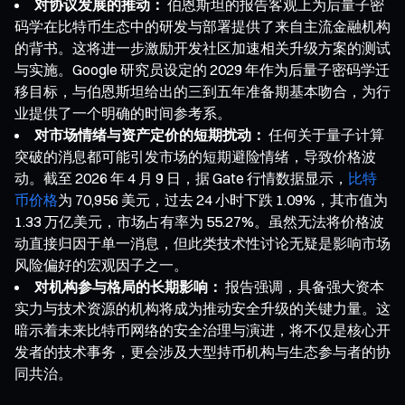
对协议发展的推动：
伯恩斯坦的报告客观上为后量子密
码学在比特币生态中的研发与部署提供了来自主流金融机构
的背书。这将进一步激励开发社区加速相关升级方案的测试
与实施。Google 研究员设定的 2029 年作为后量子密码学迁
移目标，与伯恩斯坦给出的三到五年准备期基本吻合，为行
业提供了一个明确的时间参考系。
对市场情绪与资产定价的短期扰动：
任何关于量子计算
突破的消息都可能引发市场的短期避险情绪，导致价格波
动。截至 2026 年 4 月 9 日，据 Gate 行情数据显示，
比特
币价格
为 70,956 美元，过去 24 小时下跌 1.09%，其市值为
1.33 万亿美元，市场占有率为 55.27%。虽然无法将价格波
动直接归因于单一消息，但此类技术性讨论无疑是影响市场
风险偏好的宏观因子之一。
对机构参与格局的长期影响：
报告强调，具备强大资本
实力与技术资源的机构将成为推动安全升级的关键力量。这
暗示着未来比特币网络的安全治理与演进，将不仅是核心开
发者的技术事务，更会涉及大型持币机构与生态参与者的协
同共治。