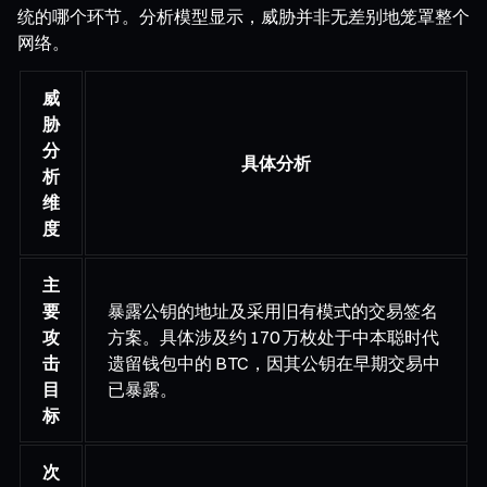
统的哪个环节。分析模型显示，威胁并非无差别地笼罩整个
网络。
威
胁
分
具体分析
析
维
度
主
要
暴露公钥的地址及采用旧有模式的交易签名
攻
方案。具体涉及约 170 万枚处于中本聪时代
击
遗留钱包中的 BTC，因其公钥在早期交易中
目
已暴露。
标
次