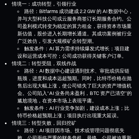
情境一：成功转型，引领行业
路径：Bitfarms 成功建成 2.2 GW 的 AI 数据中心，
并与大型科技公司或云服务商签订长期服务合约。公
司盈利模式转变为稳定的算力租金，获得资本市场重
新估值，股价进入长期增长通道。其成功案例被行业
广泛效仿，引发大规模矿企转型潮。
触发条件：AI 算力需求持续爆发式增长；项目建
设和运营成本可控；公司成功获得关键客户订单。
情境二：转型受阻，双线作战
路径：AI 数据中心建设遇到技术、审批或供应链
瓶颈，进度和成本远超预期。同时，比特币价格在抛
售后出现大幅上涨，使公司错失了巨大的资产增值机
会。公司陷入“AI 业务尚未盈利，BTC 资产已清空”的
尴尬境地，在资本市场上表现平庸。
触发条件：AI 行业竞争加剧，建设成本上涨；比
特币价格超预期上涨；项目执行出现重大延误。
情境三：转型失败，回归挖矿
路径：AI 项目因市场、技术或管理问题彻底失
败。公司面临严重的财务危机。最终，公司被迫重新