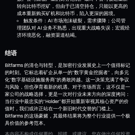
转向比特币挖矿，但由于已清空持仓，只能以更高的
成本重新购买矿机和比特币，陷入更深的困境。
触发条件：AI 市场泡沫破裂，需求骤降；公司管
理团队对 AI 业务不熟悉，出现重大战略失误；宏观经
济环境恶化，融资渠道枯竭。
结语
Bitfarms 的清仓与转型，是加密行业发展史上一个值得标记
的时刻。它标志着矿企从单一的“数字黄金挖掘者”，向多元
化“数字基础设施服务商”的勇敢跨越。这一决策充满了争议
与风险，但也孕育着新的机遇。对于市场而言，这不仅是一
家公司的战略选择，更是一次对行业未来方向的深度拷问：
当行业中最忠实的“Holder”都开始重新审视其核心资产的价
值时，我们或许正站在一个新旧时代交替的门槛上。
Bitfarms 的这场豪赌，其最终结果将为整个行业提供一个极
具价值的参考范本。
本内容不构成任何要约、招揽、或建议。您在做出任何投资